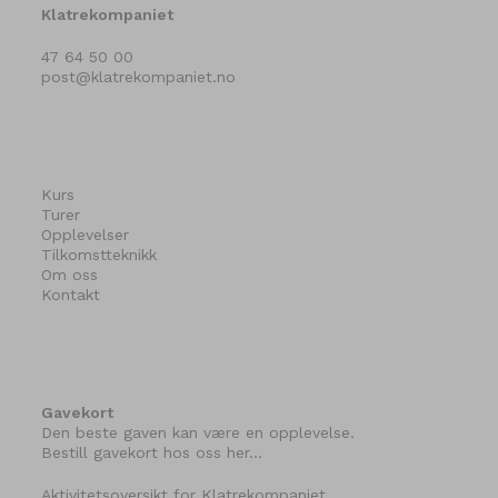
Klatrekompaniet
47 64 50 00
post@klatrekompaniet.no
Kurs
Turer
Opplevelser
Tilkomstteknikk
Om oss
Kontakt
Gavekort
Den beste gaven kan være en opplevelse.
Bestill gavekort hos oss her…
Aktivitetsoversikt for Klatrekompaniet…