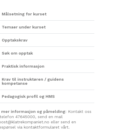
Målsetning for kurset
Temaer under kurset
Opptakskrav
Søk om opptak
Praktisk informasjon
Krav til instruktøren / guidens
kompetanse
Pedagogisk profil og HMS
r mer informasjon og påmelding
: Kontakt oss
telefon
47645000
, send en mail
post@klatrekompaniet.no
eller send en
espørsel via kontaktformularet vårt.