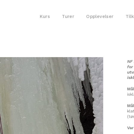
Kurs
Turer
Opplevelser
Til
NF 
for
utv
isk
Må
isk
Mål
kla
(tø
Va