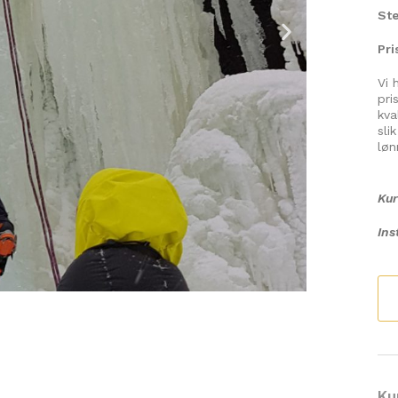
Ste
Pri
Vi 
pri
kva
sli
løn
Ku
Ins
Ku