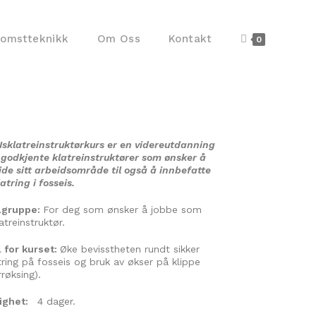
komstteknikk
Om Oss
Kontakt
0
Isklatreinstruktørkurs er en videreutdanning
 godkjente klatreinstruktører som ønsker å
ide sitt arbeidsområde til også å innbefatte
latring i fosseis.
lgruppe:
For deg som ønsker å jobbe som
latreinstruktør.
 for kurset:
Øke bevisstheten rundt sikker
tring på fosseis og bruk av økser på klippe
rrøksing).
righet:
4 dager.