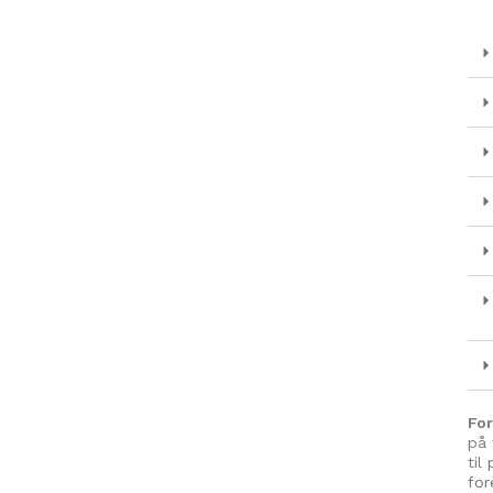
Fo
på 
til
for