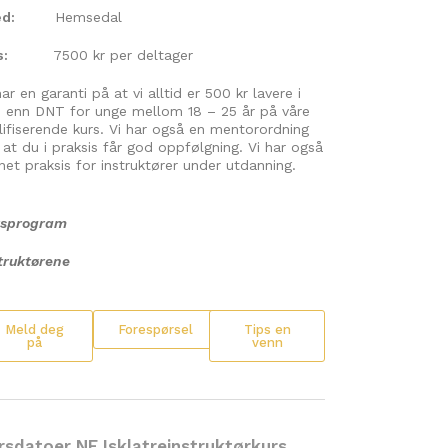
d:
Hemsedal
s:
7500 kr per deltager
har en garanti på at vi alltid er 500 kr lavere i
s enn DNT for unge mellom 18 – 25 år på våre
lifiserende kurs. Vi har også en mentorordning
k at du i praksis får god oppfølgning. Vi har også
net praksis for instruktører under utdanning.
rsprogram
truktørene
Meld deg
Forespørsel
Tips en
på
venn
rsdatoer NF Isklatreinstruktørkurs