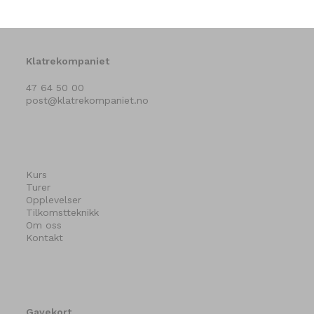
Klatrekompaniet
47 64 50 00
post@klatrekompaniet.no
Kurs
Turer
Opplevelser
Tilkomstteknikk
Om oss
Kontakt
Gavekort