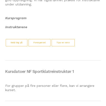
god oppfølgning. Vi har også lønnet praksis for instruktører
under utdanning.
Kursprogram
Instruktørene
Meld deg på
Forespørsel
Tips en venn
Kursdatoer NF Sportklatreinstruktør 1
For grupper på fire personer eller flere, kan vi arrangere
kurset.