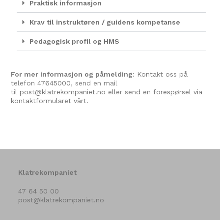
Praktisk informasjon
Krav til instruktøren / guidens kompetanse
Pedagogisk profil og HMS
For mer informasjon og påmelding
: Kontakt oss på
telefon
47645000
, send en mail
til
post@klatrekompaniet.no
eller send en
forespørsel via
kontaktformularet vårt.
Klatrekompaniet
47 64 50 00
post@klatrekompaniet.no