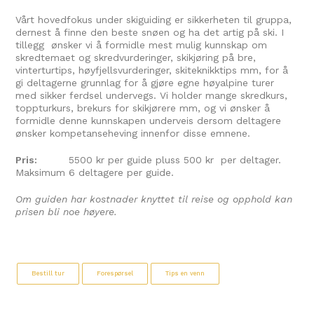
Vårt hovedfokus under skiguiding er sikkerheten til gruppa,
dernest å finne den beste snøen og ha det artig på ski. I
tillegg ønsker vi å formidle mest mulig kunnskap om
skredtemaet og skredvurderinger, skikjøring på bre,
vinterturtips, høyfjellsvurderinger, skiteknikktips mm, for å
gi deltagerne grunnlag for å gjøre egne høyalpine turer
med sikker ferdsel undervegs. Vi holder mange skredkurs,
toppturkurs, brekurs for skikjørere mm, og vi ønsker å
formidle denne kunnskapen underveis dersom deltagere
ønsker kompetanseheving innenfor disse emnene.
Pris:
5500 kr per guide pluss 500 kr per deltager.
Maksimum 6 deltagere per guide.
Om guiden har kostnader knyttet til reise og opphold kan
prisen bli noe høyere.
Bestill tur
Forespørsel
Tips en venn