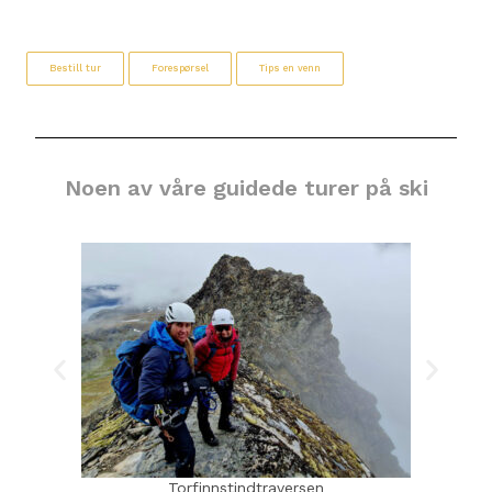
Bestill tur
Forespørsel
Tips en venn
Noen av våre guidede turer på ski
Torfinnstindtraversen