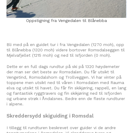
ra Vengedalen til Blånebba
Toppen av Blånebba (132
bakgr
Bli med på en guidet tur i fra Vengedalen (1270 moh), opp
til Blånebba (1320 moh) videre bortover Romsdalseggen til
Mjelvafjellet (1215 moh) og ned til Isfjorden (0 moh).
Dette er en full dags rundtur på ski på 1320 høydemeter
der man ser det beste av Romsdalen. Du får utsikt til
Vengetind, Romsdalshorn og Trollveggen. Vi har vinter på
toppene men utsikt ned til våren i Romsdalen med Rauma
elva og utsikt til havet. Du får fin skikjøring, rappell, en lang
og fantastisk ryggtravers og fin skikjøring ned til Isfjorden
og urbane strøk i Åndalsnes. Bedre enn de fleste rundturer
i alpene.
Skreddersydd skiguiding i Romsdal
I tillegg til rundturen beskrevet over guider vi de andre