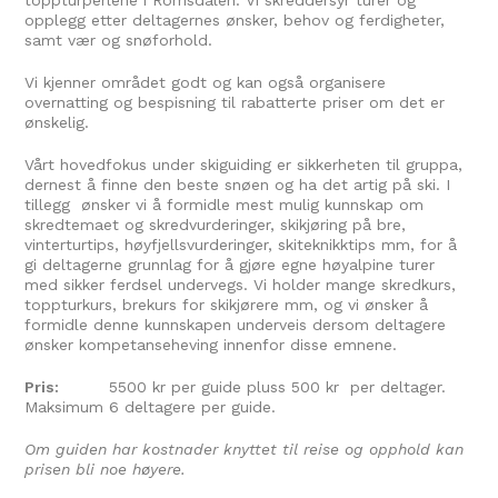
toppturperlene i Romsdalen. Vi skreddersyr turer og
opplegg etter deltagernes ønsker, behov og ferdigheter,
samt vær og snøforhold.
Vi kjenner området godt og kan også organisere
overnatting og bespisning til rabatterte priser om det er
ønskelig.
Vårt hovedfokus under skiguiding er sikkerheten til gruppa,
dernest å finne den beste snøen og ha det artig på ski. I
tillegg ønsker vi å formidle mest mulig kunnskap om
skredtemaet og skredvurderinger, skikjøring på bre,
vinterturtips, høyfjellsvurderinger, skiteknikktips mm, for å
gi deltagerne grunnlag for å gjøre egne høyalpine turer
med sikker ferdsel undervegs. Vi holder mange skredkurs,
toppturkurs, brekurs for skikjørere mm, og vi ønsker å
formidle denne kunnskapen underveis dersom deltagere
ønsker kompetanseheving innenfor disse emnene.
Pris:
5500 kr per guide pluss 500 kr per deltager.
Maksimum 6 deltagere per guide.
Om guiden har kostnader knyttet til reise og opphold kan
prisen bli noe høyere.